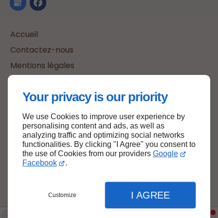
Accueil
Contactez-nous
Mentions légales
Plan du site
Your privacy is our priority
We use Cookies to improve user experience by
Haut de page
personalising content and ads, as well as
analyzing traffic and optimizing social networks
functionalities. By clicking "I Agree" you consent to
the use of Cookies from our providers
Google
Facebook
.
I AGREE
Customize